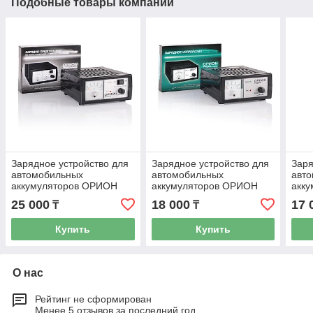
Подобные товары компании
Зарядное устройство для
Зарядное устройство для
Заря
автомобильных
автомобильных
авт
аккумуляторов ОРИОН
аккумуляторов ОРИОН
акк
PW415
PW265
PW1
25 000
18 000
17 
₸
₸
Купить
Купить
О нас
Рейтинг не сформирован
Менее 5 отзывов за последний год