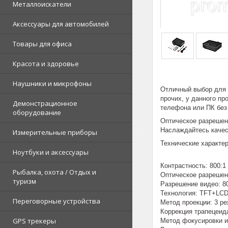
Металлоискатели
Аксессуары для автомобилей
Товары для офиса
Красота и здоровье
Наушники и микрофоны
Отличный выбор для 
прочих, у данного пр
Демонстрационное
телефона или ПК без 
оборудование
Оптическое разрешени
Наслаждайтесь качест
Измерительные приборы
Технические характер
Ноутбуки и аксессуары
Контрастность: 800:1
Рыбалка, охота / Отдых и
Оптическое разрешен
туризм
Разрешение видео: 8
Технология: TFT+LC
Переговорные устройства
Метод проекции: 3 р
Коррекция трапецеид
GPS трекеры
Метод фокусировки и