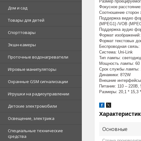
Размер проецируемог
Фокусное расстояние:
Дом и сад
Соотношение сторон э
Поддержка видео фор
Товары для детей
(MPEG1) /VOB (MPEG
Поддержка аудио фор
Спорттовары
Формат изображений:
Формат текстовых до
Экшн-камеры
Беспроводная связь: 
Система: Uni-Link
Проточные водонагреватели
Тип лампы: светодио
Мощность лампы: 60
Игровые манипуляторы
Срок службы лампы: 
Динамики: 8?2W
Внешние интерфейсы:
Охранные GSM сигнализации
Питание: 110 – 220В, 
Размеры: 20,1 * 15,3 
Игрушки на радиоуправлении
Детские электромобили
Характеристик
Освещение, электрика
Основные
Специальные технические
средства
Страна производит