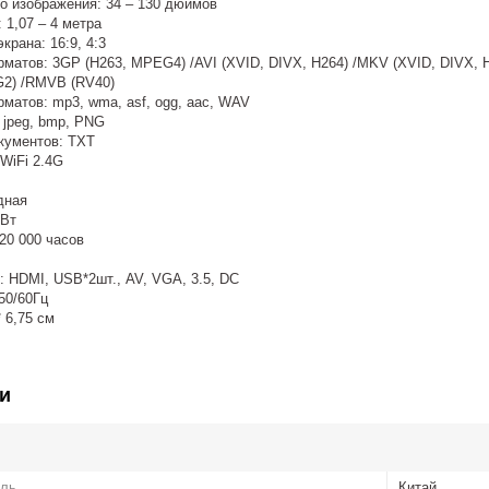
о изображения: 34 – 130 дюймов
 1,07 – 4 метра
крана: 16:9, 4:3
матов: 3GP (H263, MPEG4) /AVI (XVID, DIVX, H264) /MKV (XVID, DIVX, 
2) /RMVB (RV40)
матов: mp3, wma, asf, ogg, aac, WAV
 jpeg, bmp, PNG
кументов: TXT
WiFi 2.4G
дная
 Вт
20 000 часов
 HDMI, USB*2шт., AV, VGA, 3.5, DC
50/60Гц
* 6,75 см
и
ель
Китай