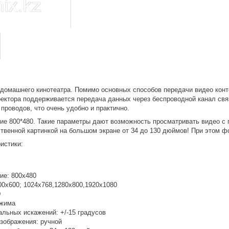
домашнего кинотеатра. Помимо основных способов передачи видео конте
оектора поддерживается передача данных через беспроводной канал свя
проводов, что очень удобно и практично.
е 800*480. Такие параметры дают возможность просматривать видео с п
венной картинкой на большом экране от 34 до 130 дюймов! При этом фо
истики:
ие: 800х480
00x600; 1024x768,1280x800,1920x1080
D
ежима
альных искажений: +/-15 градусов
зображения: ручной