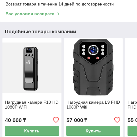
Возврат товара в течение 14 дней по договоренности
Все условия возврата
Подобные товары компании
Нагрудная камера F10 HD
Нагрудная камера L9 FHD
Нагр
1080P WiFi
1080P Wifi
FHD 
40 000
57 000
55 
₸
₸
Купить
Купить