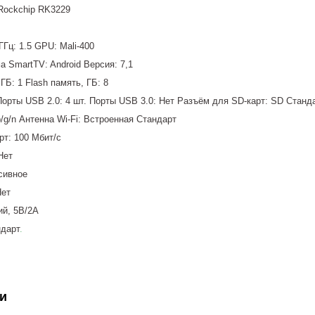
Rockchip RK3229
ГГц: 1.5 GPU: Mali-400
 SmartTV: Android Версия: 7,1
ГБ: 1 Flash память, ГБ: 8
Порты USB 2.0: 4 шт. Порты USB 3.0: Нет Разъём для SD-карт: SD Станд
1b/g/n Антенна Wi-Fi: Встроенная Стандарт
рт: 100 Мбит/с
Нет
сивное
Нет
ий, 5В/2А
ндарт
.
и