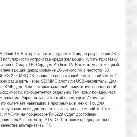
Android TV Box приставок с поддержкой видео разрешения 4K и
й популярности устройства среди желающих купить приставку
визора в Смарт ТВ. Сердцем Android TV Box выступает мощный
еспечивающий декодирование 10-битного 4К с частотой 60
nGL ES 2.0. MXQ-4K оснащена оперативной памятью объемом 1
ожно расширить через SD/MMC слот или USB-накопитель. Для
с 2K*4K, для более старых моделей присутствует аналоговый
бходимости, приобретается отдельно. Тем, кому понадобится
мм разъема. Управлять приставкой с помощью ИК-пульта
что облегчает навигацию в программах и меню. Но, для
оторую можно из доступных к заказу на нашем сайте. Также
с. MXQ-4K на процессоре RK3229 будет достойным
ения онлайн-контента, IPTV, OTT, а также предварительно
в качестве альтернативы ПК.