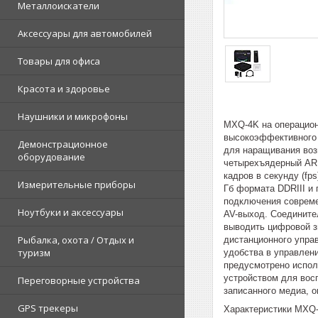
Металлоискатели
Аксессуары для автомобилей
Товары для офиса
Красота и здоровье
Наушники и микрофоны
MXQ-4K на операцион
высокоэффективного 
Демонстрационное
для наращивания воз
оборудование
четырехъядерный ARM
кадров в секунду (f
Измерительные приборы
Гб формата DDRIII и
подключения совреме
Ноутбуки и аксессуары
AV-выход. Соедините
выводить цифровой з
Рыбалка, охота / Отдых и
дистанционного управ
туризм
удобства в управлен
предусмотрено испол
устройством для восп
Переговорные устройства
записанного медиа, о
GPS трекеры
Характеристики MXQ