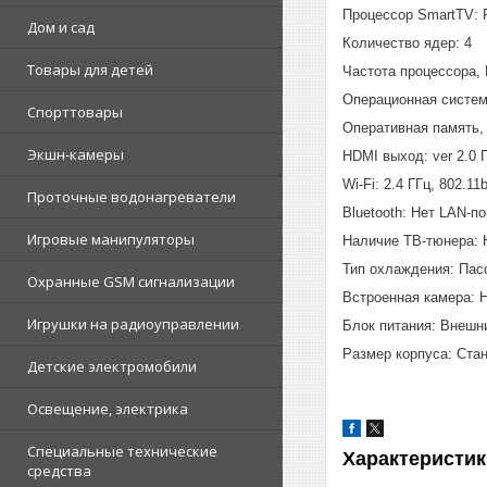
Процессор SmartTV: 
Дом и сад
Количество ядер: 4
Товары для детей
Частота процессора, 
Операционная система
Спорттовары
Оперативная память, 
Экшн-камеры
HDMI выход: ver 2.0 
Wi-Fi: 2.4 ГГц, 802.1
Проточные водонагреватели
Bluetooth: Нет LAN-по
Игровые манипуляторы
Наличие ТВ-тюнера: 
Тип охлаждения: Пас
Охранные GSM сигнализации
Встроенная камера: 
Игрушки на радиоуправлении
Блок питания: Внешн
Размер корпуса: Ста
Детские электромобили
Освещение, электрика
Специальные технические
Характеристик
средства