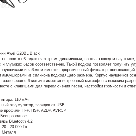
ки Awei G20BL Black
 не просто обладают четырьмя динамиками, по два в каждом наушнике,
 и глубоких басов соответственно. Такой подход позволяет получить у
наушниками и кабелем имеется прорезиненный фиксатор, повышающий п
и амбушюрами из силикона подходящего размера. Корпус наушников осн
я разговоров с близкими имеется встроенный микрофон с высоким разре
есте с клавишами для переключения песен, настройки громкости и ответ
лятора: 110 мАч
нный аккумулятор, зарядка от USB
е профили HFP, HSP, A2DP, AVRCP
 Беспроводное
язь Bluetooth 4.2
 20 - 20 000 Гц
, Металл