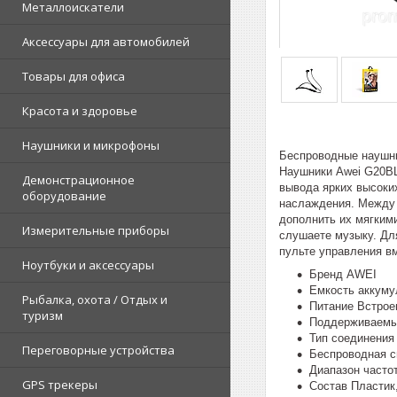
Металлоискатели
Аксессуары для автомобилей
Товары для офиса
Красота и здоровье
Наушники и микрофоны
Беспроводные наушни
Наушники Awei G20BL
Демонстрационное
вывода ярких высоких
оборудование
наслаждения. Между 
дополнить их мягким
Измерительные приборы
слушаете музыку. Дл
пульте управления вм
Ноутбуки и аксессуары
Бренд AWEI
Емкость аккуму
Рыбалка, охота / Отдых и
Питание Встрое
туризм
Поддерживаемы
Тип соединения
Переговорные устройства
Беспроводная св
Диапазон частот
GPS трекеры
Состав Пластик