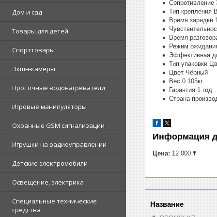
Сопротивление 
Тип крепления
Дом и сад
Время зарядки 
Чувствительнос
Товары для детей
Время разговора
Режим ожидания
Спорттовары
Эффективная ди
Тип упаковки Ц
Экшн-камеры
Цвет Чёрный
Вес 0.105кг
Проточные водонагреватели
Гарантия 1 год
Страна произво
Игровые манипуляторы
Охранные GSM сигнализации
Информация д
Игрушки на радиоуправлении
Цена:
12 000 ₸
Детские электромобили
Освещение, электрика
Специальные технические
средства