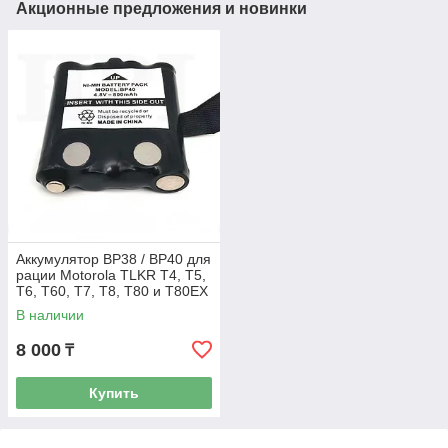
Акционные предложения и новинки
Аккумулятор BP38 / BP40 для
рации Motorola TLKR Т4, Т5,
Т6, Т60, Т7, Т8, Т80 и Т80EX
В наличии
8 000
₸
Купить