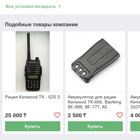
Все условия возврата
Подобные товары компании
Рация Kenwood TK - 620 S
Аккумулятор для рации
Акку
Kenwood TK-666, Baofeng
Kenw
BF-888, BF-777, A5
310
25 000
2 500
4 0
₸
₸
Купить
Купить