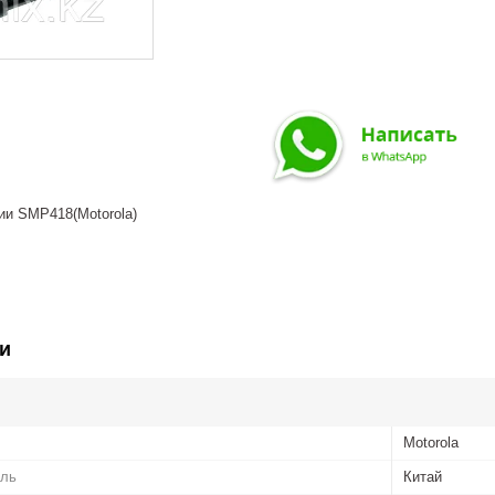
ии SMP418(Motorola)
и
Motorola
ель
Китай