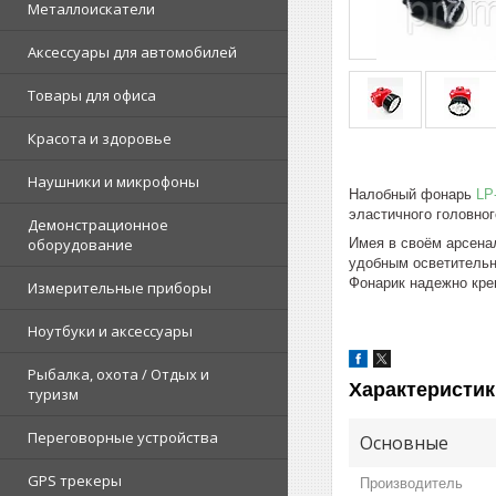
Металлоискатели
Аксессуары для автомобилей
Товары для офиса
Красота и здоровье
Наушники и микрофоны
Налобный фонарь
LP
эластичного головног
Демонстрационное
Имея в своём арсена
оборудование
удобным осветительны
Фонарик надежно креп
Измерительные приборы
Ноутбуки и аксессуары
Рыбалка, охота / Отдых и
Характеристик
туризм
Переговорные устройства
Основные
GPS трекеры
Производитель