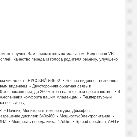
поможет лучше Вам присмотреть за малышом. Видеоняня VB-
сплей, качество передачи голоса родителя ребенку, улучшено
 том числе есть РУССКИЙ ЯЗЫК! • Ночное виденье - позволяет
чным видением • Двусторонняя обратная связь и
 м в помещении, до 260 метров на открытом пространстве. • 8
 обеспечения комфорта вашим младенцам • Температурный
ка весь день,
Z • Ночник, Мониторинг температуры, Домофон,
Разрешение дисплея: 640x480 • Мощность:Электропитание •
5MHZ • Мощность передатчика: 17dBm • Spread spectrum: AFH и