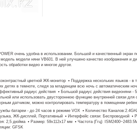
OWER очень удобна в использовании. Большой и качественный экран 
я модель модели няни VB601. В ней улучшено качество изображения и ди
ость обработки видео и многое другое.
коконтрастный цветной ЖК-монитор • Поддержка нескольких языков - в
оих детях в темноте, следя за младенцем всю ночь с автоматическим но
ффективный радиус действия • Большой радиус действия видеоняни - 50
ельной или использовать двустороннюю функцию внутренней связи для
турным датчиком, можно контролировать температуру в помещении ребен
лужбы батареи - до 24 часов в режиме VOX • Количество Каналов:2.4GH
узыка, ЖК-дисплей, Портативный • Интерфейс связи: Беспроводной • 
ея: 2,5 дюйма • Размер: 59x112x17 мм • Частота (Ггц): ISM2400~2483.
ляции: GFSK