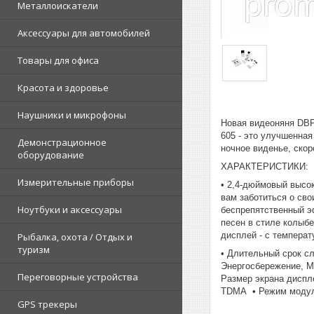
Металлоискатели
Аксессуары для автомобилей
Товары для офиса
Красота и здоровье
Наушники и микрофоны
Новая видеоняня DBP
605 - это улучшенна
Демонстрационное
ночное виденье, скор
оборудование
ХАРАКТЕРИСТИКИ:
Измерительные приборы
• 2,4-дюймовый высо
вам заботиться о св
Ноутбуки и аксессуары
беспрепятственный э
песен в стиле колыб
дисплей - с темпера
Рыбалка, охота / Отдых и
туризм
• Длительный срок с
Энергосбережение, М
Переговорные устройства
Размер экрана диспл
TDMA • Режим моду
GPS трекеры