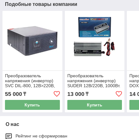
Подобные товары компании
Преобразователь
Преобразователь
Пре
напряжения (инвертор)
напряжения (инвертор)
напр
SVC DIL-800, 12В>220В,
SUDER 12В/220В, 1000Вт.
DOXI
640Вт.
55 000
13 000
14 
₸
₸
Купить
Купить
О нас
Рейтинг не сформирован