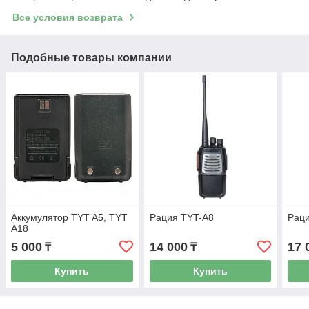
Все условия возврата
Подобные товары компании
Аккумулятор TYT A5, TYT
Рация TYT-A8
Раци
A18
5 000
14 000
17 
₸
₸
Купить
Купить