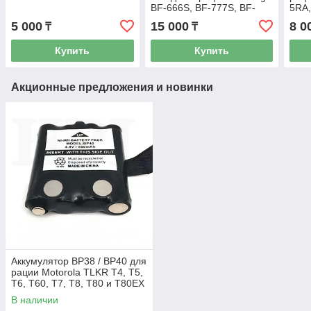
BF-666S, BF-777S, BF-
5RA,
888S, BF-999S
5 000
15 000
8 0
₸
₸
Купить
Купить
Акционные предложения и новинки
Аккумулятор BP38 / BP40 для
рации Motorola TLKR Т4, Т5,
Т6, Т60, Т7, Т8, Т80 и Т80EX
В наличии