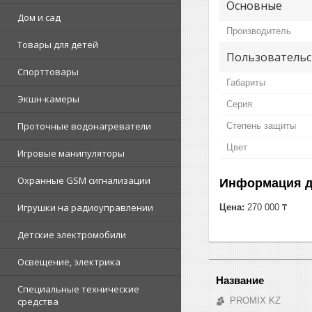
Основные
Дом и сад
Производитель
Товары для детей
Пользовательс
Спорттовары
Габариты
Экшн-камеры
Серия
Проточные водонагреватели
Степень защиты
Цвет
Игровые манипуляторы
Охранные GSM сигнализации
Информация д
Игрушки на радиоуправлении
Цена:
270 000 ₸
Детские электромобили
Освещение, электрика
Специальные технические
PROMIX KZ
средства