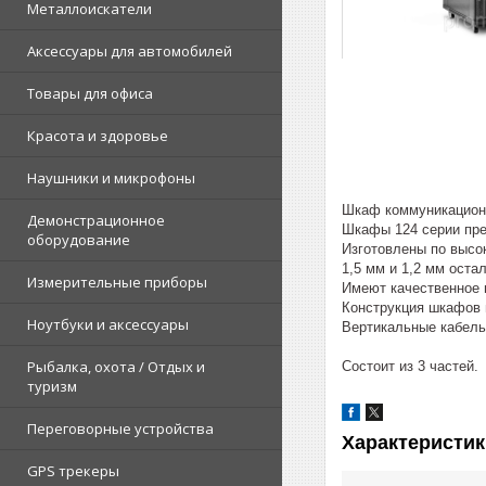
Металлоискатели
Аксессуары для автомобилей
Товары для офиса
Красота и здоровье
Наушники и микрофоны
Шкаф коммуникационн
Демонстрационное
Шкафы 124 серии пре
оборудование
Изготовлены по высо
1,5 мм и 1,2 мм ост
Измерительные приборы
Имеют качественное 
Конструкция шкафов 
Ноутбуки и аксессуары
Вертикальные кабель
Рыбалка, охота / Отдых и
Состоит из 3 частей.
туризм
Переговорные устройства
Характеристик
GPS трекеры