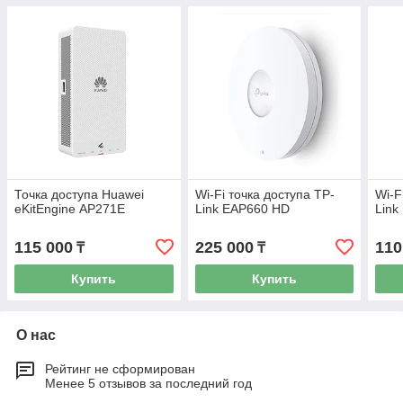
Точка доступа Huawei
Wi-Fi точка доступа TP-
Wi-F
еKitЕnginе AP271E
Link EAP660 HD
Link
115 000
225 000
110
₸
₸
Купить
Купить
О нас
Рейтинг не сформирован
Менее 5 отзывов за последний год