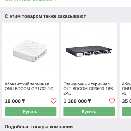
С этим товаром также заказывают
Абонентский терминал
Станционный терминал
Абон
ONU BDCOM GP1702-1G
OLT BDCOM GP3600-16B-
ONU
2AC
v1
18 000
1 300 000
35 
₸
₸
Купить
Купить
Подобные товары компании