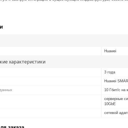
и
Huawei
кие характеристики
3 года
Huawei SMAR
 данных
10 Гбит/с на 
серверные си
10GbE
сетевой адап
ля заказа