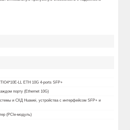
TIO4*10E-LL ETH 10G 4-ports SFP+
каждом порту (Ethernet 10G)
стемы и СХД Huawei, устройства с интерфейсом SFP+ и
тер (PCIe-модуль)