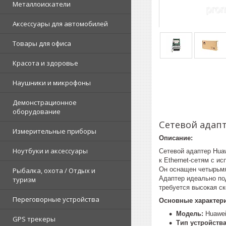
Металлоискатели
Аксессуары для автомобилей
Товары для офиса
Красота и здоровье
Наушники и микрофоны
Демонстрационное
оборудование
Сетевой адапт
Измерительные приборы
Описание:
Ноутбуки и аксессуары
Сетевой адаптер Hua
к Ethernet-сетям с и
Он оснащен четырьмя
Рыбалка, охота / Отдых и
Адаптер идеально по
туризм
требуется высокая с
Переговорные устройства
Основные характери
Модель:
Huawei
GPS трекеры
Тип устройства