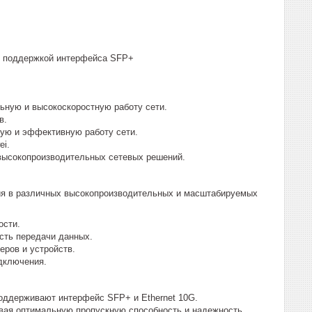
с поддержкой интерфейса SFP+
ьную и высокоскоростную работу сети.
в.
ую и эффективную работу сети.
ei.
 высокопроизводительных сетевых решений.
ия в различных высокопроизводительных и масштабируемых
ости.
сть передачи данных.
ров и устройств.
дключения.
поддерживают интерфейс SFP+ и Ethernet 10G.
вая оптимальную пропускную способность и надежность