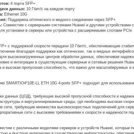
ртов:
4 порта SFP+
дачи данных:
10 Гбит/с на каждом порту
а:
Ethernet 10G
ия:
Поддержка оптического и медного соединения через SFP+
:
Совместим с серверными системами Huawei и другими устройствами 
ля установки в серверы или устройства с расширяемыми слотами PCIe
FP+ с поддержкой скорости передачи 10 Гбит/с, обеспечивающие стабил
ключении благодаря поддержке как оптических, так и медных интерфейсо
для высоконагруженных центров обработки данных, обеспечивая надежн
ановке и интеграции в существующие серверные и сетевые решения Huaw
а и высокая пропускная способность, что важно для масштабируемых и
wei SMARTIO4*10E-LL ETH 10G 4-ports SFP+ подходит для использован
ки данных (ЦОД), требующие высокой пропускной способности и надежн
структуры и виртуализированные среды, где необходима высокая скоро
 сети, требующие множества высокоскоростных подключений для серве
рпоративные сети с высокими требованиями к скорости и надежности по
местим с различными моделями серверов и устройств Huawei, которые 
стую и быструю интеграцию в существующие инфраструктуры, обеспечи