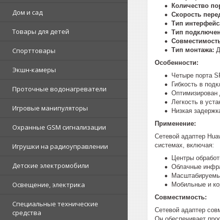
Количество по
Дом и сад
Скорость пере
Тип интерфейс
Товары для детей
Тип подключен
Совместимость
Тип монтажа:
Д
Спорттовары
Особенности:
Экшн-камеры
Четыре порта S
Гибкость в под
Проточные водонагреватели
Оптимизирован 
Легкость в уст
Игровые манипуляторы
Низкая задержк
Применение:
Охранные GSM сигнализации
Сетевой адаптер Hua
системах, включая:
Игрушки на радиоуправлении
Центры обработ
Детские электромобили
Облачные инфра
Масштабируемые
Освещение, электрика
Мобильные и ко
Совместимость:
Специальные технические
Сетевой адаптер сов
средства
Он обеспечивает про