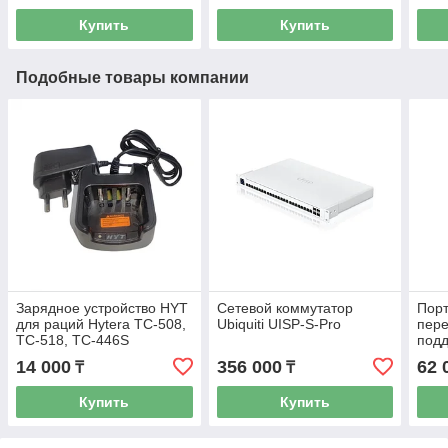
Купить
Купить
Подобные товары компании
Зарядное устройствo HYT
Сетевой коммутатор
Порт
для раций Hytera TC-508,
Ubiquiti UISP-S-Pro
пере
TC-518, TC-446S
подд
CH10L19
язык
14 000
356 000
62 
₸
₸
Купить
Купить