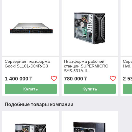
Серверная платформа
Платформа рабочей
Серв
Gooxi SL101-D04R-G3
станции SUPERMICRO
Hyd.
SYS-531A-IL
1 400 000
780 000
2 5
₸
₸
Купить
Купить
Подобные товары компании