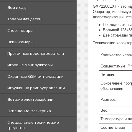
GXP2200EXT - это ид
Дом и сад
Оператор, используя
диспетчеризации нес
Товары для детей
Последовательн
Большой 128x38
Спорттовары
Две страницы п
Экшн-камеры
Технические характер
Проточные водонагреватели
Количество клав
Игровые манипуляторы
Совместимые IP
Питание
Охранные GSM сигнализации
Обновление прог
Игрушки на радиоуправлении
обеспечения
Детские электромобили
Размеры
Вес
Освещение, электрика
Температура и в
Специальные технические
средства
Соответствие