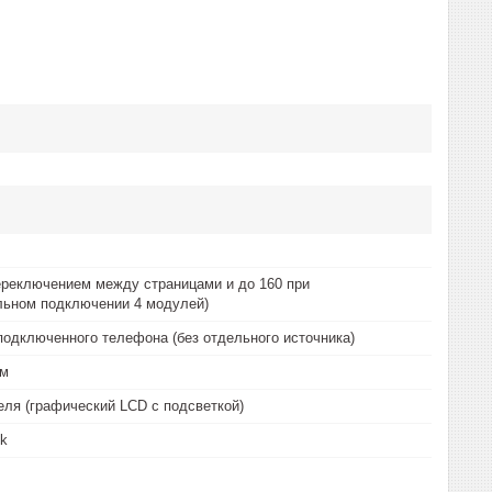
переключением между страницами и до 160 при
льном подключении 4 модулей)
подключенного телефона (без отдельного источника)
мм
еля (графический LCD с подсветкой)
ck