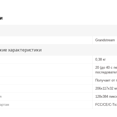
и
Grandstream
кие характеристики
0,38 кг
20 (до 40 с 
последовате
Получает от 
206x117x32 
я
128x384 пикс
дартам
FCC/CE/C-Ti