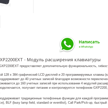
GXP2200EXT - Модуль расширения клавиатуры
GXP2200EXT предоставляет дополнительную функциональность, гибкос
й 128 х 384 графический LCD дисплей и 20 программируемых клавиш (к
оддерживает до 40 учетных записей благодаря возможности переключе
рживается до 160 учетных записей при использовании 4 модулей расшир
одключается, получает питание и контролируется телефоном GXP2200,
.
оддерживает традиционные телефонные функции для каждой программиру
ce), BLF (busy lamp field, standard or eventlist), Call Park/Pick-up, быст