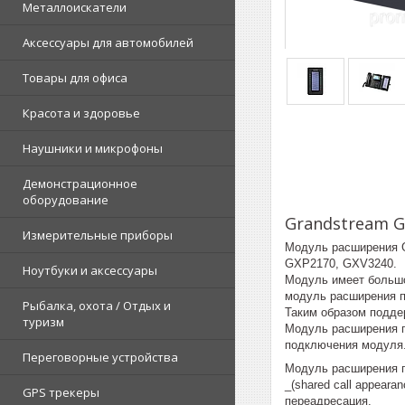
Металлоискатели
Аксессуары для автомобилей
Товары для офиса
Красота и здоровье
Наушники и микрофоны
Демонстрационное
оборудование
Grandstream 
Измерительные приборы
Модуль расширения 
GXP2170, GXV3240.
Ноутбуки и аксессуары
Модуль имеет большо
модуль расширения п
Рыбалка, охота / Отдых и
Таким образом подде
туризм
Модуль расширения п
подключения модуля
Переговорные устройства
Модуль расширения п
_(shared call appearan
GPS трекеры
переадресация.