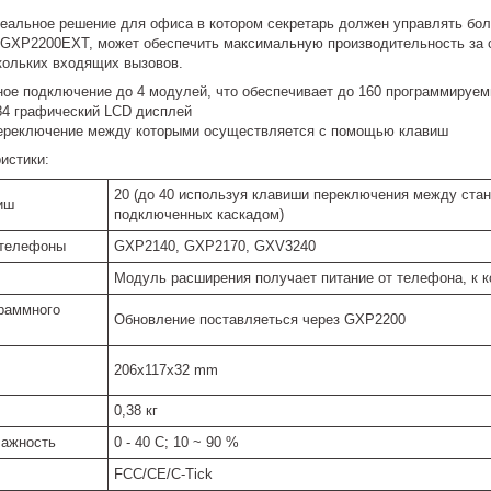
еальное решение для офиса в котором секретарь должен управлять бо
 GXP2200EXT, может обеспечить максимальную производительность за с
кольких входящих вызовов.
ое подключение до 4 модулей, что обеспечивает до 160 программируе
4 графический LCD дисплей
ереключение между которыми осуществляется с помощью клавиш
истики:
20 (до 40 используя клавиши переключения между стан
иш
подключенных каскадом)
 телефоны
GXP2140, GXP2170, GXV3240
Модуль расширения получает питание от телефона, к 
раммного
Обновление поставляеться через GXP2200
206x117x32 mm
0,38 кг
лажность
0 - 40 С; 10 ~ 90 %
FCC/CE/C-Tick