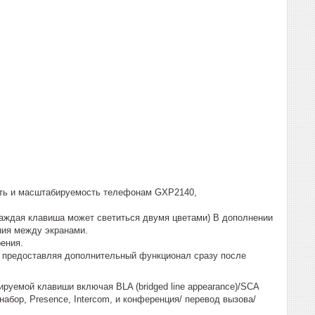
ть и масштабируемость телефонам GXP2140,
аждая клавиша может светиться двумя цветами) В дополнении
ния между экранами.
ения.
 предоставляя дополнительный функционал сразу после
емой клавиши включая BLA (bridged line appearance)/SCA
рый набор, Presence, Intercom, и конференция/ перевод вызова/