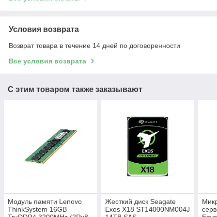
Условия возврата
Возврат товара в течение 14 дней по договоренности
Все условия возврата
С этим товаром также заказывают
Модуль памяти Lenovo
Жесткий диск Seagate
Мик
ThinkSystem 16GB
Exos X18 ST14000NM004J
серв
TruDDR4 3200MHz (2Rx8,
14TB SAS
Epyc