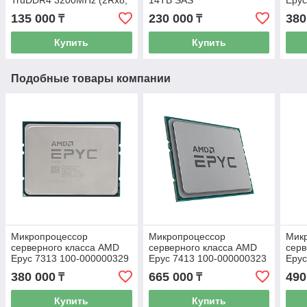
1.2V) ECC UDIMM
135 000
230 000
380
₸
₸
4X77A77495
Купить
Купить
Подобные товары компании
Микропроцессор
Микропроцессор
Мик
серверного класса AMD
серверного класса AMD
серв
Epyc 7313 100-000000329
Epyc 7413 100-000000323
Epyc
380 000
665 000
490
₸
₸
Купить
Купить