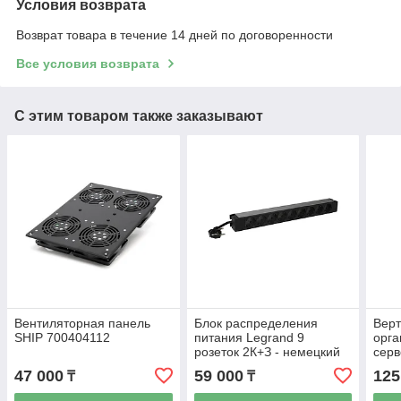
Условия возврата
Возврат товара в течение 14 дней по договоренности
Все условия возврата
С этим товаром также заказывают
Вентиляторная панель
Блок распределения
Верт
SHIP 700404112
питания Legrand 9
орга
розеток 2К+З - немецкий
сер
стандарт 3м.220 в.
ER7
47 000
59 000
125
₸
₸