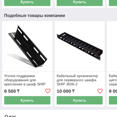
Купить
Купить
Подобные товары компании
Уголок поддержки
Кабельный организатор
Кабе
оборудования для
для серверного шкафа
щёт
крепления в шкаф SHIP
SHIP J606-2
серв
701360100
J606
6 500
10 000
9 0
₸
₸
Купить
Купить
О нас