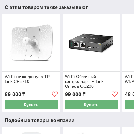
С этим товаром также заказывают
Wi-Fi точка доступа TP-
Wi-Fi Облачный
Wi-F
Link CPE710
контроллер TP-Link
WNA
Omada OC200
89 000
99 000
48 
₸
₸
Купить
Купить
Подобные товары компании