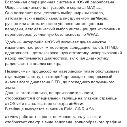
Встроенная операционная система
airOS v8
разработана
Ubiquiti специально для устройств серии airMAX ac.
Она позволяет осуществлять выбор ширины канала,
автоматический выбор канала инструментом
airMagic
,
ручное или автоматическое управление мощностью
передачи, автоматический выбор дистанции для исключения
переповторов, усиленную безопасность по WPA2.
Удобный интерфейс airOS v8 включает динамическое
изменение настроек, мгновенную валидацию полей, HTML5,
адаптивность, детализированную статистику, исчерпывающий
набор инструментов диагностики, включая диагностику
радиочастот и анализ спектра.
Независимый процессор на материнской плате обслуживает
отдельную частоту, по которой происходит непрерывный
анализ всего диапазона 5 ГГц до последнего полученного
знака.
Данные этого анализа, по производительности,
отображаются в специальной таблице на главной странице
airOS v8 и в анализаторе спектра
airView
.
В таблице выводятся значения EVM, CINR и SNI.
airView работает в фоне, не мешая каналу связи, и
отображает спектр в виде водопада, волнообразного графика