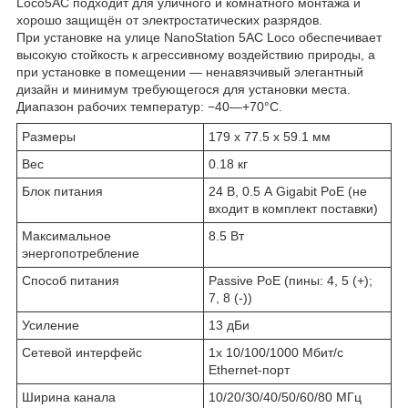
Loco5AC подходит для уличного и комнатного монтажа и
хорошо защищён от электростатических разрядов.
При установке на улице NanoStation 5AC Loco обеспечивает
высокую стойкость к агрессивному воздействию природы, а
при установке в помещении — ненавязчивый элегантный
дизайн и минимум требующегося для установки места.
Диапазон рабочих температур: −40—+70°C.
Размеры
179 x 77.5 x 59.1 мм
Вес
0.18 кг
Блок питания
24 В, 0.5 А Gigabit PoE (не
входит в комплект поставки)
Максимальное
8.5 Вт
энергопотребление
Способ питания
Passive PoE (пины: 4, 5 (+);
7, 8 (-))
Усиление
13 дБи
Сетевой интерфейс
1х 10/100/1000 Мбит/с
Ethernet-порт
Ширина канала
10/20/30/40/50/60/80 МГц