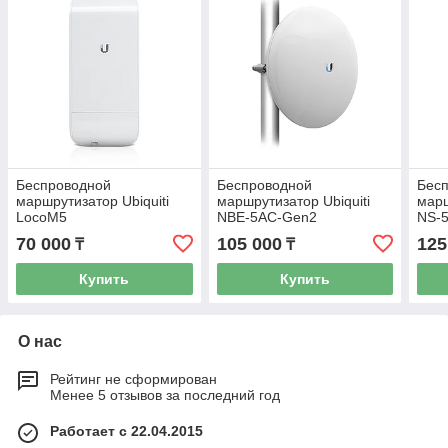
Беспроводной
Беспроводной
Бес
маршрутизатор Ubiquiti
маршрутизатор Ubiquiti
марш
LocoM5
NBE-5AC-Gen2
NS-
70 000
105 000
125
₸
₸
Купить
Купить
О нас
Рейтинг не сформирован
Менее 5 отзывов за последний год
Работает с 22.04.2015