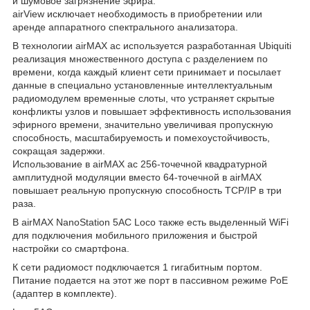
и шумовое загрязнение эфира.
airView исключает необходимость в приобретении или
аренде аппаратного спектрального анализатора.
В технологии airMAX ac используется разработанная Ubiquiti
реализация множественного доступа с разделением по
времени, когда каждый клиент сети принимает и посылает
данные в специально установленные интеллектуальным
радиомодулем временные слоты, что устраняет скрытые
конфликты узлов и повышает эффективность использования
эфирного времени, значительно увеличивая пропускную
способность, масштабируемость и помехоустойчивость,
сокращая задержки.
Использование в airMAX ac 256-точечной квадратурной
амплитудной модуляции вместо 64-точечной в airMAX
повышает реальную пропускную способность TCP/IP в три
раза.
В airMAX NanoStation 5AC Loco также есть выделенный WiFi
для подключения мобильного приложения и быстрой
настройки со смартфона.
К сети радиомост подключается 1 гигабитным портом.
Питание подается на этот же порт в пассивном режиме PoE
(адаптер в комплекте).