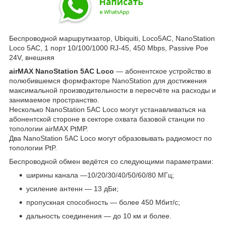
Беспроводной маршрутизатор, Ubiquiti, Loco5AC, NanoStation
Loco 5AC, 1 порт 10/100/1000 RJ-45, 450 Mbps, Passive Poe
24V, внешняя
airMAX
NanoStation 5
AC
Loco
— абонентское устройство в
полюбившемся формфакторе NanoStation для достижения
максимальной производительности в пересчёте на расходы и
занимаемое пространство.
Несколько NanoStation 5AC Loco могут устанавливаться на
абонентской стороне в секторе охвата базовой станции по
топологии airMAX PtMP.
Два NanoStation 5AC Loco могут образовывать радиомост по
топологии PtP.
Беспроводной обмен ведётся со следующими параметрами:
ширины канала —10/20/30/40/50/60/80 МГц;
усиление антенн — 13 дБи;
пропускная способность — более 450 Мбит/с;
дальность соединения — до 10 км и более.