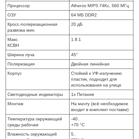
Процессор
Atheros MIPS 74Kc, 560 МГц
ОЗУ
64 МБ DDR2
Кросс-поляризационная
20 дБ
развязка мин.
Макс.
1.8:1
КСВН
Ширина луча
45°
Поляризация
Двойная линейная
Корпус
Стойкий к УФ-излучению
пластик, подходит для
использования на улице
Светодиодные индикаторы
1х Питание
Монтаж
На мачту (всё необходимое
входит в комплект поставки)
Температура окружающей
-40..
среды рабочая
+70 °C
Влажность окружающей
5..