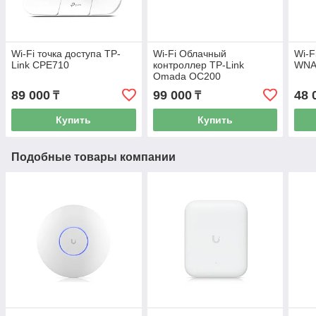
Wi-Fi точка доступа TP-
Wi-Fi Облачный
Wi-F
Link CPE710
контроллер TP-Link
WNA
Omada OC200
89 000
99 000
48 
₸
₸
Купить
Купить
Подобные товары компании