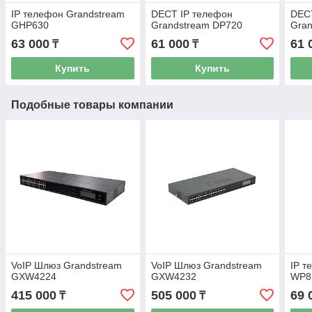
IP телефон Grandstream
DECT IP телефон
DEC
GHP630
Grandstream DP720
Gra
63 000
61 000
61 
₸
₸
Купить
Купить
Подобные товары компании
VoIP Шлюз Grandstream
VoIP Шлюз Grandstream
IP т
GXW4224
GXW4232
WP8
415 000
505 000
69 
₸
₸