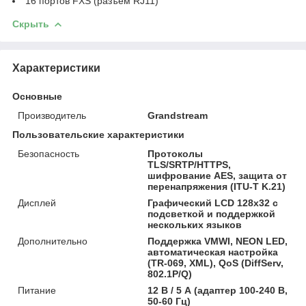
16 портов FXS (разъем RJ11)
Скрыть
Характеристики
Основные
Производитель
Grandstream
Пользовательские характеристики
Безопасность
Протоколы
TLS/SRTP/HTTPS,
шифрование AES, защита от
перенапряжения (ITU-T K.21)
Дисплей
Графический LCD 128x32 с
подсветкой и поддержкой
нескольких языков
Дополнительно
Поддержка VMWI, NEON LED,
автоматическая настройка
(TR-069, XML), QoS (DiffServ,
802.1P/Q)
Питание
12 В / 5 А (адаптер 100-240 В,
50-60 Гц)