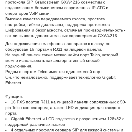
протокола SIP, Grandstream GXW4216 совместим с
подавляющим большинством современных IP-АТС и
операторов VoIP связи.
Высокое качество передаваемого голоса, простота
настройки, гибкие диалпланы, поддержка протоколов
шифрования и безопасности, отличная производительность -
вот лишь часть дополнительных характеристик GXW4216.
Для подключения телефонных аппаратов к шлюзу, он
оборудован 16 портами RJ11 на лицевой панели.
На задней панели также можно найти порт Telco, который
можно использовать как альтернативный способ
подключения.
Рядом с портом Telco имеется один сетевой порт.
Он, что немаловажно, поддерживает технологию Gigabit
Ethernet.
Функции:
16 FXS портов RJ11 на лицевой панели сопряженных c 50-
pin Telco коннектором, а также LED индикация для каждого
порта
Gigabit Ethernet и LCD подсветка с разрешением 128х32 с
поддержкой различных языков
4 отдельных профиля сервера SIP для каждой системы и