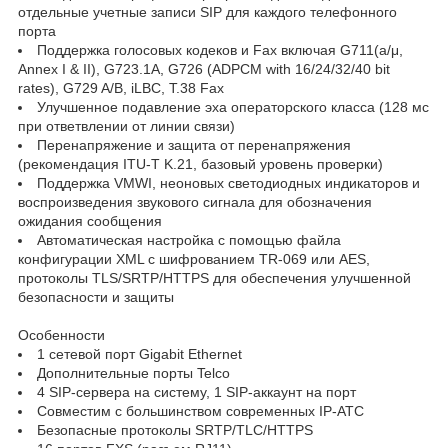
отдельные учетные записи SIP для каждого телефонного
порта
Поддержка голосовых кодеков и Fax включая G711(a/μ,
Annex I & II), G723.1A, G726 (ADPCM with 16/24/32/40 bit
rates), G729 A/B, iLBC, T.38 Fax
Улучшенное подавление эха операторского класса (128 мс
при ответвлении от линии связи)
Перенапряжение и защита от перенапряжения
(рекомендация ITU-T K.21, базовый уровень проверки)
Поддержка VMWI, неоновых светодиодных индикаторов и
воспроизведения звукового сигнала для обозначения
ожидания сообщения
Автоматическая настройка с помощью файла
конфигурации XML с шифрованием TR-069 или AES,
протоколы TLS/SRTP/HTTPS для обеспечения улучшенной
безопасности и защиты
Особенности
1 сетевой порт Gigabit Ethernet
Дополнительные порты Telco
4 SIP-сервера на систему, 1 SIP-аккаунт на порт
Совместим с большинством современных IP-АТС
Безопасные протоколы SRTP/TLC/HTTPS