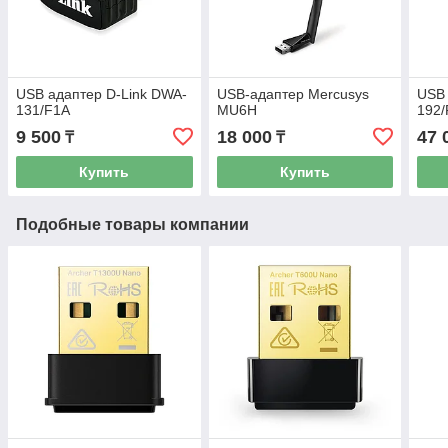
USB адаптер D-Link DWA-
USB-адаптер Mercusys
USB 
131/F1A
MU6H
192
9 500
18 000
47 
₸
₸
Купить
Купить
Подобные товары компании