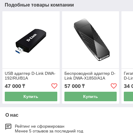
Подобные товары компании
USB адаптер D-Link DWA-
Беспроводной адаптер D-
Гига
192/RU/B1A
Link DWA-X1850/A1A
D-Li
47 000
57 000
34 
₸
₸
Купить
Купить
О нас
Рейтинг не сформирован
Менее 5 отзывов за последний год