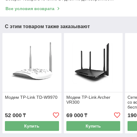
Все условия возврата
С этим товаром также заказывают
Модем TP-Link TD-W9970
Модем TP-Link Archer
Сете
VR300
со в
бесп
дос
52 000
69 000
190
₸
₸
Купить
Купить