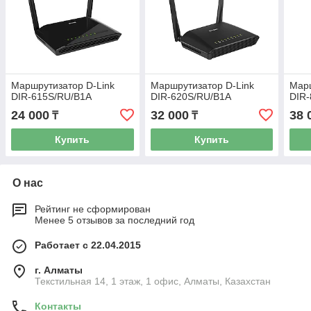
Маршрутизатор D-Link
Маршрутизатор D-Link
Марш
DIR-615S/RU/B1A
DIR-620S/RU/B1A
DIR
24 000
32 000
38 
₸
₸
Купить
Купить
О нас
Рейтинг не сформирован
Менее 5 отзывов за последний год
Работает с 22.04.2015
г. Алматы
Текстильная 14, 1 этаж, 1 офис, Алматы, Казахстан
Контакты