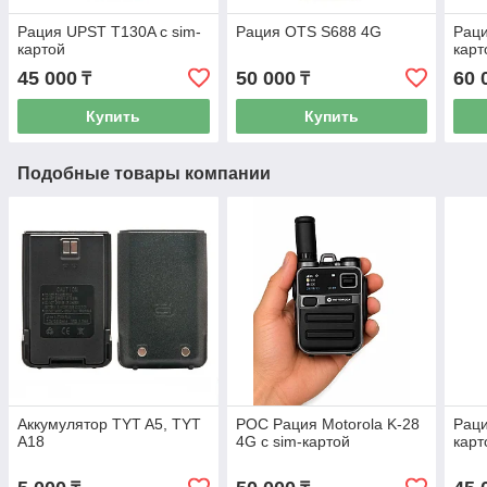
Рация UPST T130A с sim-
Рация OTS S688 4G
Раци
картой
карт
45 000
50 000
60 
₸
₸
Купить
Купить
Подобные товары компании
Аккумулятор TYT A5, TYT
POC Рация Motorola K-28
Раци
A18
4G с sim-картой
карт