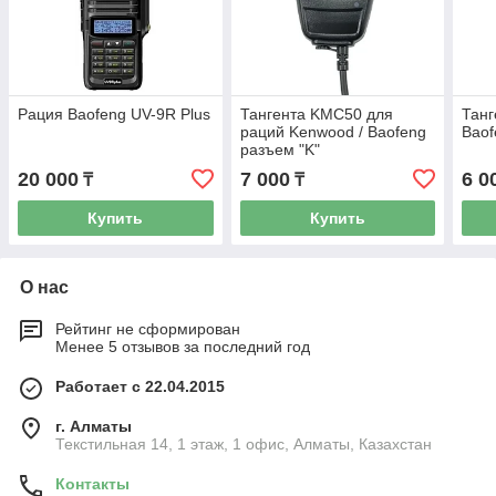
Рация Baofeng UV-9R Plus
Тангента KMC50 для
Танг
раций Kenwood / Baofeng
Baof
разъем "K"
20 000
7 000
6 0
₸
₸
Купить
Купить
О нас
Рейтинг не сформирован
Менее 5 отзывов за последний год
Работает с 22.04.2015
г. Алматы
Текстильная 14, 1 этаж, 1 офис, Алматы, Казахстан
Контакты