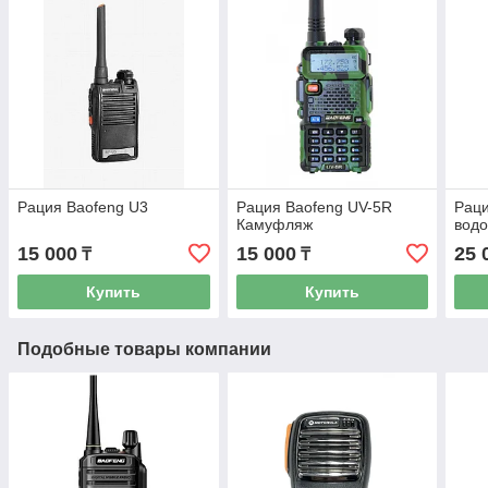
Рация Baofeng U3
Рация Baofeng UV-5R
Раци
Камуфляж
вод
15 000
15 000
25 
₸
₸
Купить
Купить
Подобные товары компании