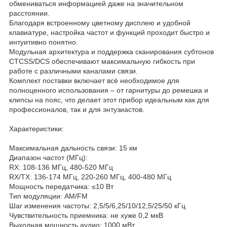
обмениваться информацией даже на значительном
расстоянии.
Благодаря встроенному цветному дисплею и удобной
клавиатуре, настройка частот и функций проходит быстро и
интуитивно понятно.
Модульная архитектура и поддержка сканирования субтонов
CTCSS/DCS обеспечивают максимальную гибкость при
работе с различными каналами связи.
Комплект поставки включает всё необходимое для
полноценного использования – от гарнитуры до ремешка и
клипсы на пояс, что делает этот прибор идеальным как для
профессионалов, так и для энтузиастов.
Характеристики:
Максимальная дальность связи: 15 км
Диапазон частот (МГц):
RX: 108-136 МГц, 480-520 МГц
RX/TX: 136-174 МГц, 220-260 МГц, 400-480 МГц
Мощность передатчика: ≤10 Вт
Тип модуляции: AM/FM
Шаг изменения частоты: 2,5/5/6,25/10/12,5/25/50 кГц
Чувствительность приемника: не хуже 0,2 мкВ
Выходная мощность аудио: 1000 мВт