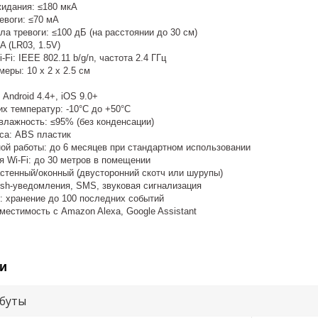
жидания: ≤180 мкА
евоги: ≤70 мА
ла тревоги: ≤100 дБ (на расстоянии до 30 см)
A (LR03, 1.5V)
Fi: IEEE 802.11 b/g/n, частота 2.4 ГГц
еры: 10 x 2 x 2.5 см
Android 4.4+, iOS 9.0+
х температур: -10°C до +50°C
влажность: ≤95% (без конденсации)
са: ABS пластик
ой работы: до 6 месяцев при стандартном использовании
я Wi-Fi: до 30 метров в помещении
астенный/оконный (двусторонний скотч или шурупы)
sh-уведомления, SMS, звуковая сигнализация
: хранение до 100 последних событий
местимость с Amazon Alexa, Google Assistant
и
буты