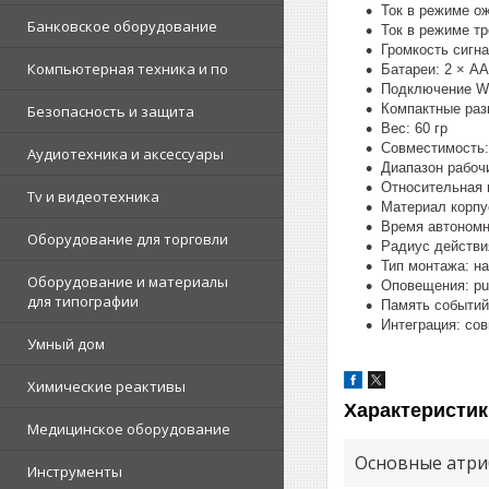
Ток в режиме о
Банковское оборудование
Ток в режиме тр
Громкость сигна
Компьютерная техника и по
Батареи: 2 × AA
Подключение Wi-
Компактные разм
Безопасность и защита
Вес: 60 гр
Совместимость: 
Аудиотехника и аксессуары
Диапазон рабочи
Относительная 
Tv и видеотехника
Материал корпу
Время автономн
Оборудование для торговли
Радиус действи
Тип монтажа: н
Оборудование и материалы
Оповещения: pu
для типографии
Память событий
Интеграция: сов
Умный дом
Химические реактивы
Характеристик
Медицинское оборудование
Основные атри
Инструменты