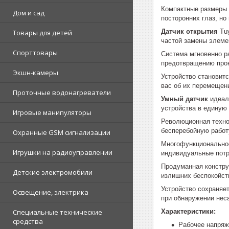
Компактные размеры 
Дом и сад
посторонних глаз, н
Датчик открытия
Tuy
Товары для детей
частой замены элеме
Спорттовары
Система мгновенно р
предотвращению прон
Экшн-камеры
Устройство становит
вас об их перемещен
Проточные водонагреватели
Умный датчик
идеал
устройства в единую
Игровые манипуляторы
Революционная техно
бесперебойную работ
Охранные GSM сигнализации
Многофункциональное
Игрушки на радиоуправлении
индивидуальные потр
Продуманная констр
Детские электромобили
излишних беспокойст
Устройство сохраняе
Освещение, электрика
при обнаружении нес
Характеристики:
Специальные технические
средства
Рабочее напряж