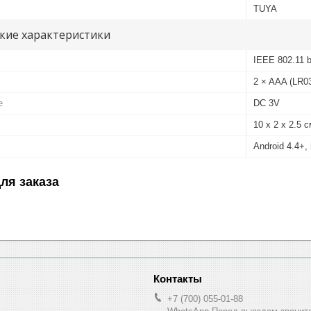
TUYA
кие характеристики
IEEE 802.11 b
2 × AAA (LR03
е
DC 3V
10 x 2 x 2.5 
Android 4.4+,
ля заказа
+7 (700) 055-01-88