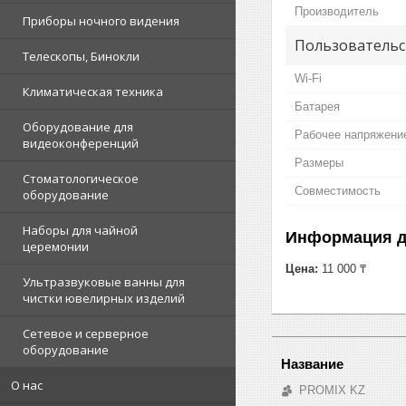
Производитель
Приборы ночного видения
Пользовательс
Телескопы, Бинокли
Wi-Fi
Климатическая техника
Батарея
Оборудование для
Рабочее напряжени
видеоконференций
Размеры
Стоматологическое
Совместимость
оборудование
Наборы для чайной
Информация д
церемонии
Цена:
11 000 ₸
Ультразвуковые ванны для
чистки ювелирных изделий
Сетевое и серверное
оборудование
О нас
PROMIX KZ