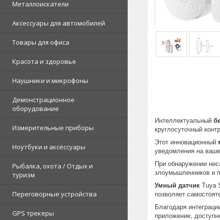
Металлоискатели
Аксессуары для автомобилей
Товары для офиса
Красота и здоровье
Наушники и микрофоны
Демонстрационное
оборудование
Интеллектуальный
б
Измерительные приборы
круглосуточный конт
Этот инновационный
Ноутбуки и аксессуары
уведомления на ваше
При обнаружении нес
Рыбалка, охота / Отдых и
злоумышленников и 
туризм
Умный датчик
Tuya S
Переговорные устройства
позволяет самостоят
Благодаря интеграци
GPS трекеры
приложение, доступно