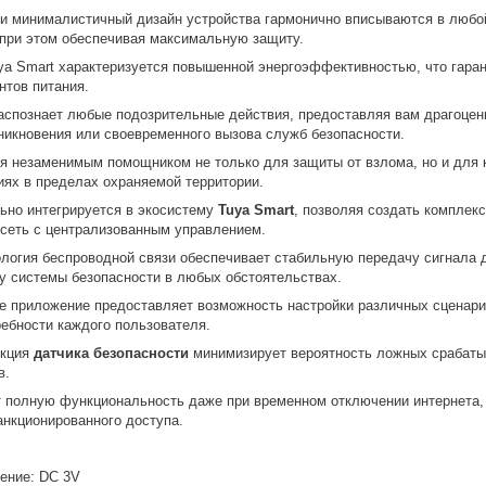
и минималистичный дизайн устройства гармонично вписываются в любой
о при этом обеспечивая максимальную защиту.
a Smart характеризуется повышенной энергоэффективностью, что гара
нтов питания.
аспознает любые подозрительные действия, предоставляя вам драгоцен
икновения или своевременного вызова служб безопасности.
ся незаменимым помощником не только для защиты от взлома, но и для
иях в пределах охраняемой территории.
ьно интегрируется в экосистему
Tuya Smart
, позволяя создать компле
 сеть с централизованным управлением.
логия беспроводной связи обеспечивает стабильную передачу сигнала д
у системы безопасности в любых обстоятельствах.
 приложение предоставляет возможность настройки различных сценарие
ебности каждого пользователя.
укция
датчика безопасности
минимизирует вероятность ложных срабаты
в.
т полную функциональность даже при временном отключении интернета,
анкционированного доступа.
ение: DC 3V