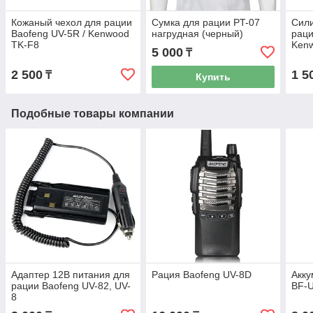
Кожаный чехол для рации
Сумка для рации PT-07
Сили
Baofeng UV-5R / Kenwood
нагрудная (черный)
раци
TK-F8
Ken
5 000
₸
2 500
1 5
₸
Купить
Подобные товары компании
Адаптер 12В питания для
Рация Baofeng UV-8D
Акку
рации Baofeng UV-82, UV-
BF-U
8