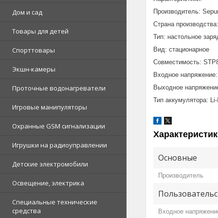
Производитель: Sepu
Дом и сад
Страна производства
Товары для детей
Тип: настольное заря
Вид: стационарное
Спорттовары
Совместимость: STP8
Экшн-камеры
Входное напряжение:
Выходное напряжение
Проточные водонагреватели
Тип аккумулятора: Li-
Игровые манипуляторы
Охранные GSM сигнализации
Характеристик
Игрушки на радиоуправлении
Основные
Детские электромобили
Производитель
Освещение, электрика
Пользовательс
Специальные технические
средства
Входное напряжени