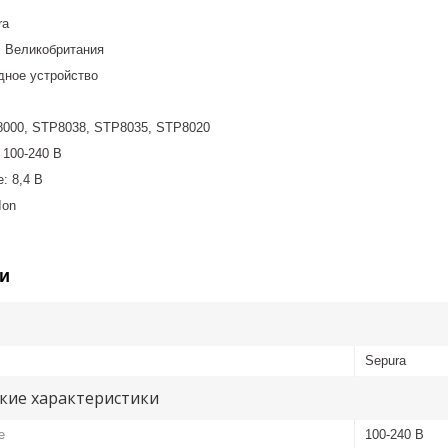
ra
: Великобритания
дное устройство
000, STP8038, STP8035, STP8020
 100-240 В
: 8,4 В
Ion
и
Sepura
кие характеристики
е
100-240 В