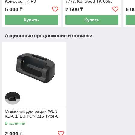
Kenwood TK-F8
777s, Kenwood TK-666s
5 000
2 500
6 0
₸
₸
Купить
Купить
Акционные предложения и новинки
Стаканчик для рации WLN
KD-C1/ LUITON 316 Type-C
В наличии
2 000
₸