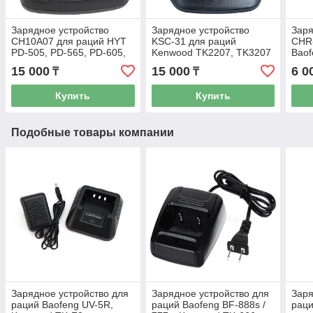
Зарядное устройствo
Зарядное устройствo
Заря
CH10A07 для раций HYT
KSC-31 для раций
CHR
PD-505, PD-565, PD-605,
Kenwood TK2207, TK3207
Baof
PD7XX
A58,
15 000
15 000
6 0
₸
₸
Купить
Купить
Подобные товары компании
Зарядное устройство для
Зарядное устройство для
Заря
раций Baofeng UV-5R,
раций Baofeng BF-888s /
раци