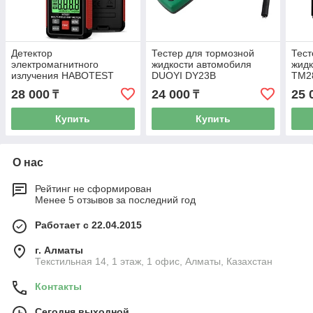
Детектор
Тестер для тормозной
Тест
электромагнитного
жидкости автомобиля
жидк
излучения HABOTEST
DUOYI DY23B
TM2
HT627
28 000
24 000
25 
₸
₸
Купить
Купить
О нас
Рейтинг не сформирован
Менее 5 отзывов за последний год
Работает с 22.04.2015
г. Алматы
Текстильная 14, 1 этаж, 1 офис, Алматы, Казахстан
Контакты
Сегодня выходной