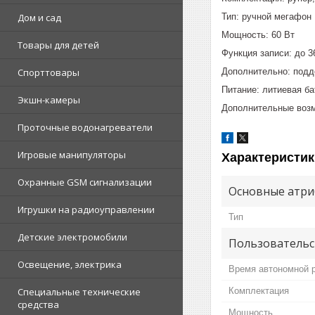
Тип: ручной мегафон
Дом и сад
Мощность: 60 Вт
Товары для детей
Функция записи: до 3
Дополнительно: подд
Спорттовары
Питание: литиевая ба
Экшн-камеры
Дополнительные возм
Проточные водонагреватели
Игровые манипуляторы
Характеристик
Охранные GSM сигнализации
Основные атри
Игрушки на радиоуправлении
Тип
Детские электромобили
Пользовательс
Освещение, электрика
Время автономной 
Комплектация
Специальные технические
средства
Мощность