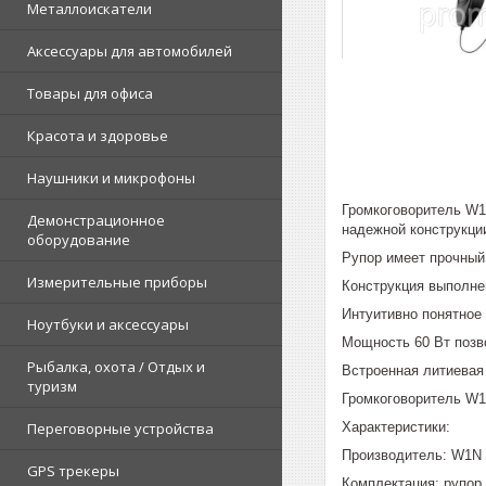
Металлоискатели
Аксессуары для автомобилей
Товары для офиса
Красота и здоровье
Наушники и микрофоны
Громкоговоритель W1
Демонстрационное
надежной конструкци
оборудование
Рупор имеет прочный
Измерительные приборы
Конструкция выполне
Интуитивно понятное
Ноутбуки и аксессуары
Мощность 60 Вт позв
Рыбалка, охота / Отдых и
Встроенная литиевая
туризм
Громкоговоритель W1
Характеристики:
Переговорные устройства
Производитель: W1N
GPS трекеры
Комплектация: рупор,