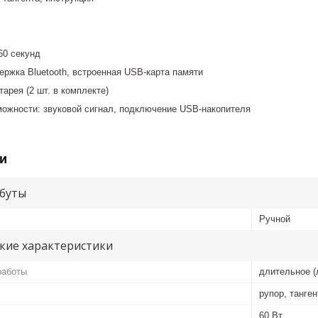
60 секунд
ержка Bluetooth, встроенная USB-карта памяти
тарея (2 шт. в комплекте)
ожности: звуковой сигнал, подключение USB-накопителя
и
буты
Ручной
кие характеристики
работы
длительное (
рупор, танген
60 Вт