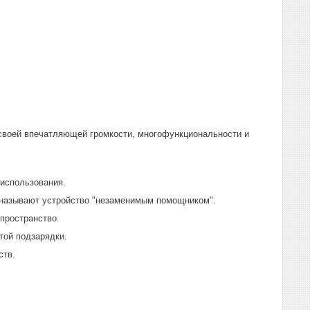
 своей впечатляющей громкости, многофункциональности и
использования.
и называют устройство "незаменимым помощником".
пространство.
той подзарядки.
ств.