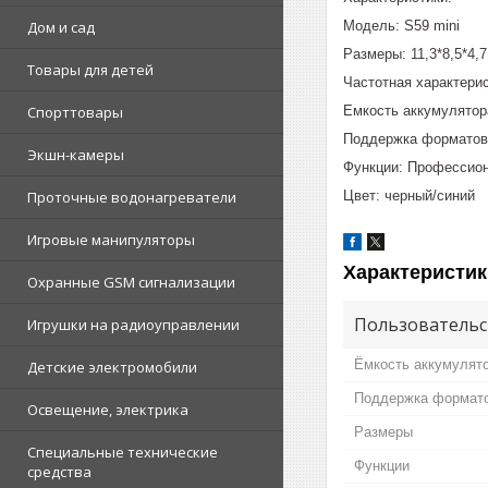
Модель: S59 mini
Дом и сад
Размеры: 11,3*8,5*4,7
Товары для детей
Частотная характерис
Емкость аккумулятор
Спорттовары
Поддержка формато
Экшн-камеры
Функции: Профессион
Цвет: черный/синий
Проточные водонагреватели
Игровые манипуляторы
Характеристик
Охранные GSM сигнализации
Пользовательс
Игрушки на радиоуправлении
Ёмкость аккумулят
Детские электромобили
Поддержка формат
Освещение, электрика
Размеры
Специальные технические
Функции
средства