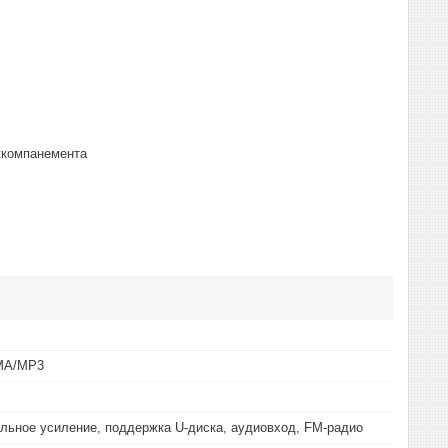
ккомпанемента
MA/MP3
ьное усиление, поддержка U-диска, аудиовход, FM-радио