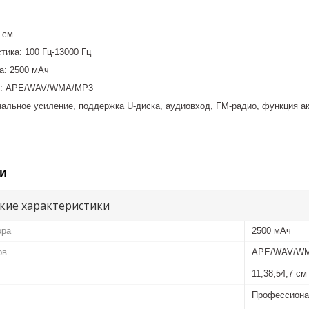
 см
тика: 100 Гц-13000 Гц
а: 2500 мАч
в: APE/WAV/WMA/MP3
альное усиление, поддержка U-диска, аудиовход, FM-радио, функция а
и
кие характеристики
ора
2500 мАч
ов
APE/WAV/W
11,38,54,7 см
Профессионал