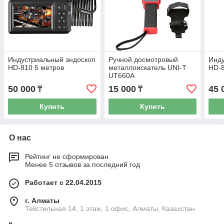
Индустриальный эндоскоп
Ручной досмотровый
Инду
HD-810 5 метров
металлоискатель UNI-T
HD-8
UT660A
50 000
15 000
45 
₸
₸
Купить
Купить
О нас
Рейтинг не сформирован
Менее 5 отзывов за последний год
Работает с 22.04.2015
г. Алматы
Текстильная 14, 1 этаж, 1 офис, Алматы, Казахстан