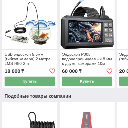
USB эндоскоп 5.5мм
Эндоскоп P005
Энд
(гибкая камера) 2 метра
водонепроницаемый 8 мм
(гиб
LMS-H80-2m
с двумя камерами 10м
18 000
60 000
20 
₸
₸
Купить
Купить
Подобные товары компании