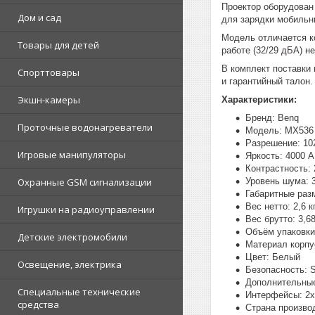
Проектор оборудован
Дом и сад
для зарядки мобильн
Модель отличается к
Товары для детей
работе (32/29 дБА) н
В комплект поставки 
Спорттовары
и гарантийный талон.
Экшн-камеры
Характеристики:
Бренд: Benq
Проточные водонагреватели
Модель: MX536
Разрешение: 10
Игровые манипуляторы
Яркость: 4000 
Контрастность: 
Уровень шума: 
Охранные GSM сигнализации
Габаритные раз
Вес нетто: 2,6 к
Игрушки на радиоуправлении
Вес брутто: 3,68
Объём упаковки:
Детские электромобили
Материал корпу
Цвет: Белый
Освещение, электрика
Безопасность: Se
Дополнительные 
Специальные технические
Интерфейсы: 2x
средства
Страна произво