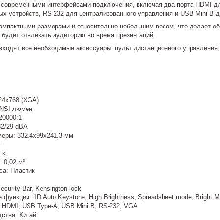
 современными интерфейсами подключения, включая два порта HDMI для
ых устройств, RS-232 для централизованного управления и USB Mini B 
омпактными размерами и относительно небольшим весом, что делает её 
е будет отвлекать аудиторию во время презентаций.
входят все необходимые аксессуары: пульт дистанционного управления,
24х768 (XGA)
ANSI люмен
20000:1
32/29 dBA
меры: 332,4x99x241,3 мм
г
 кг
 0,02 м³
са: Пластик
curity Bar, Kensington lock
функции: 1D Auto Keystone, High Brightness, Spreadsheet mode, Bright Mo
 HDMI, USB Type-A, USB Mini B, RS-232, VGA
дства: Китай