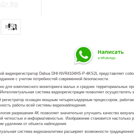
ой видеорегистратор Dahua DHI-NVR4104HS-P-4KS2L представляет соб
зданное с учетом потребностей современной безопасности.
ано для комплексного мониторинга малых и средних территориальных п
Интеллектуальная система видеорегистрации позволяет осуществлять м
 регистратор оснащен мощным четырехъядерным процессором, работающ
жность работы всей системы видеонаблюдения.
логия разрешения 4K позволяет значительно улучшить качество визуа
ей четкостью и информативностью. Изображение становится настолько 
ом удалении от объекта наблюдения.
туальная система видеоаналитики расширяет возможности традиционно