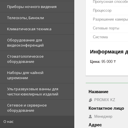
Пропускная способ
Приборы ночного видения
Процессор
Телескопы, Бинокли
Разрешение камеры
Сетевые порты
Климатическая техника
Система
Оборудование для
видеоконференций
Информация д
Стоматологическое
оборудование
Цена:
95 000 ₸
Наборы для чайной
церемонии
Ультразвуковые ванны для
чистки ювелирных изделий
PROMIX KZ
Сетевое и серверное
оборудование
Менеджер
О нас