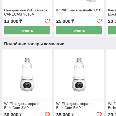
Панорамная WiFi камера
IP WIFI камера Avatto Q10
Кам
CARECAM Y610A
Blac
13 000
25 000
20 
₸
₸
Купить
Купить
Подобные товары компании
Wi-Fi видеокамера Imou
Wi-Fi видеокамера Imou
Wi-F
Bulb Cam 3MP
Bulb Cam 5MP
Bull
30 000
35 000
29 
₸
₸