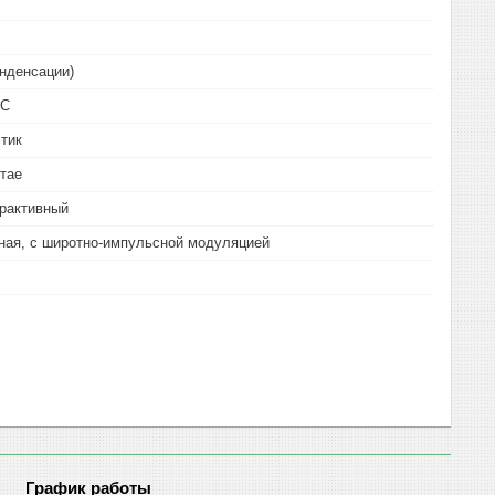
онденсации)
°С
тик
тае
рактивный
ная, с широтно-импульсной модуляцией
График работы