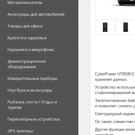
Металлоискатели
Аксессуары для автомобилей
Товары для офиса
Красота и здоровье
Наушники и микрофоны
Демонстрационное
оборудование
CyberPower UT850EG 
Измерительные приборы
хранения данных.
Устройство использу
Ноутбуки и аксессуары
стабилизированной в
Запатентованная бай
Рыбалка, охота / Отдых и
и позволяет снизить 
туризм
Светодиодный индика
Переговорные устройства
Он также совместим с
Другие функции вклю
GPS трекеры
устройств.