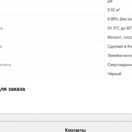
Да
0.01 м³
0-90% (без к
ра
От 0°С до 40
Металл, плас
ва
Сделано в Ки
Линейно-инте
игнала
Cинусоидаль
Чёрный
ля заказа