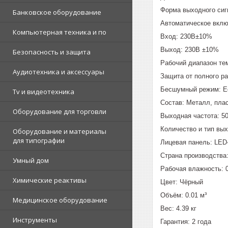
Форма выходного сиг
Банковское оборудование
Автоматическое вклю
Компьютерная техника и по
Вход: 230В±10%
Выход: 230В ±10%
Безопасность и защита
Рабочий диапазон тем
Аудиотехника и аксессуары
Защита от полного ра
Бесшумный режим: Е
Tv и видеотехника
Состав: Металл, пла
Оборудование для торговли
Выходная частота: 5
Количество и тип вы
Оборудование и материалы
для типографии
Лицевая панель: LED
Страна производства
Умный дом
Рабочая влажность: 0
Химические реактивы
Цвет: Чёрный
Объём: 0.01 м³
Медицинское оборудование
Вес: 4.39 кг
Инструменты
Гарантия: 2 года