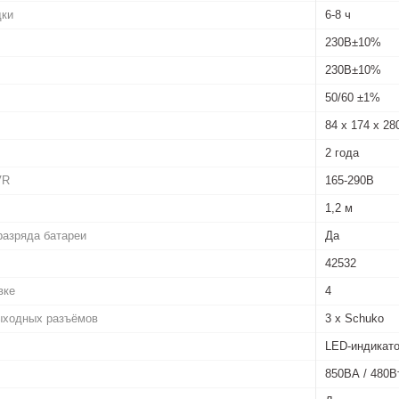
дки
6-8 ч
230В±10%
230В±10%
50/60 ±1%
84 х 174 х 28
2 года
VR
165-290В
1,2 м
разряда батареи
Да
42532
вке
4
выходных разъёмов
3 х Schuko
LED-индикат
850ВА / 480В