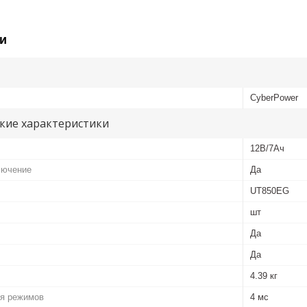
и
CyberPower
кие характеристики
12В/7Ач
лючение
Да
UT850EG
шт
Да
Да
4.39 кг
я режимов
4 мс