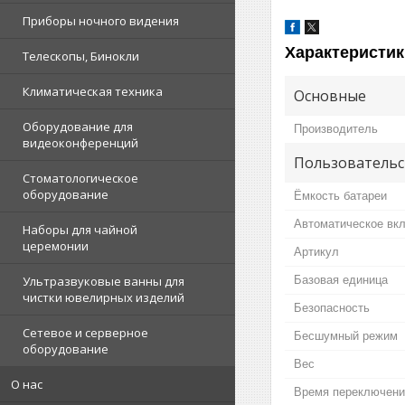
Приборы ночного видения
Характеристик
Телескопы, Бинокли
Климатическая техника
Основные
Оборудование для
Производитель
видеоконференций
Пользовательс
Стоматологическое
оборудование
Ёмкость батареи
Автоматическое вк
Наборы для чайной
церемонии
Артикул
Базовая единица
Ультразвуковые ванны для
чистки ювелирных изделий
Безопасность
Сетевое и серверное
Бесшумный режим
оборудование
Вес
О нас
Время переключени