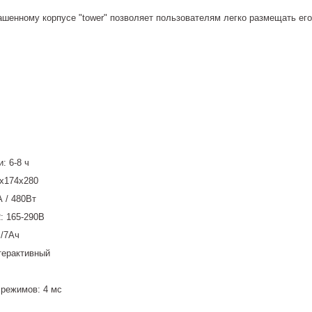
шенному корпусе "tower" позволяет пользователям легко размещать его
: 6-8 ч
4х174х280
 / 480Вт
: 165-290В
В/7Ач
терактивный
режимов: 4 мс