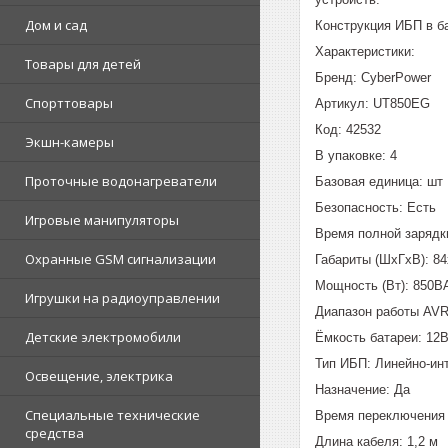
Дом и сад
Конструкция ИБП в ба
Характеристики:
Товары для детей
Бренд: CyberPower
Спорттовары
Артикул: UT850EG
Код: 42532
Экшн-камеры
В упаковке: 4
Проточные водонагреватели
Базовая единица: шт
Безопасность: Есть
Игровые манипуляторы
Время полной зарядки
Охранные GSM сигнализации
Габариты (ШхГхВ): 8
Мощность (Bт): 850ВА
Игрушки на радиоуправлении
Диапазон работы AVR
Детские электромобили
Ёмкость батареи: 12
Тип ИБП: Линейно-ин
Освещение, электрика
Назначение: Да
Специальные технические
Время переключения 
средства
Длина кабеля: 1,2 м