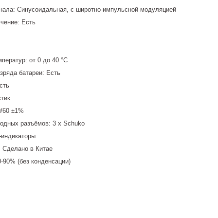
нала: Cинусоидальная, с широтно-импульсной модуляцией
чение: Есть
ператур: от 0 до 40 °С
зряда батареи: Есть
сть
стик
0/60 ±1%
ходных разъёмов: 3 х Schuko
-индикаторы
: Сделано в Китае
-90% (без конденсации)