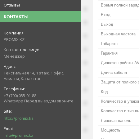
Отзывы
Время полной заря
Вход
КОНТАКТЫ
Выход
Выходная частота
PROMIX KZ
Габариты
Гарантия
Менеджер
Диапазон работы A
Длина кабеля
Текстильная 14, 1 этаж, 1 офис,
Алматы, Казахстан
Защита от полного 
Код
+7 (700) 055-01-88
WhatsApp Перед выездом звоните
Количество в упако
Количество и тип 
http://promix.kz
Лицевая панель
Мощность
info@promix.kz