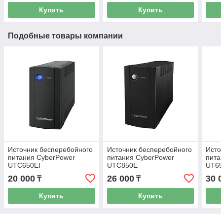
Купить
Купить
Подобные товары компании
Источник бесперебойного
Источник бесперебойного
Исто
питания CyberPower
питания CyberPower
пита
UTC650EI
UTC850E
UT6
20 000
26 000
30 
₸
₸
Купить
Купить