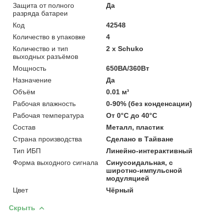
Защита от полного
Да
разряда батареи
Код
42548
Количество в упаковке
4
Количество и тип
2 х Schuko
выходных разъёмов
Мощность
650ВА/360Вт
Назначение
Да
Объём
0.01 м³
Рабочая влажность
0-90% (без конденсации)
Рабочая температура
От 0°С до 40°С
Состав
Металл, пластик
Страна производства
Сделано в Тайване
Тип ИБП
Линейно-интерактивный
Форма выходного сигнала
Cинусоидальная, с
широтно-импульсной
модуляцией
Цвет
Чёрный
Скрыть