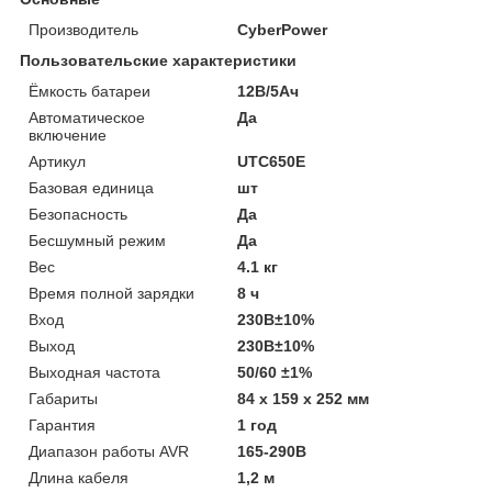
Производитель
CyberPower
Пользовательские характеристики
Ёмкость батареи
12В/5Ач
Автоматическое
Да
включение
Артикул
UTC650E
Базовая единица
шт
Безопасность
Да
Бесшумный режим
Да
Вес
4.1 кг
Время полной зарядки
8 ч
Вход
230В±10%
Выход
230В±10%
Выходная частота
50/60 ±1%
Габариты
84 х 159 х 252 мм
Гарантия
1 год
Диапазон работы AVR
165-290В
Длина кабеля
1,2 м