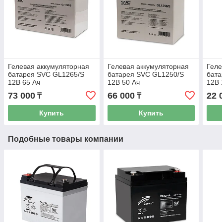
Гелевая аккумуляторная
Гелевая аккумуляторная
Геле
батарея SVC GL1265/S
батарея SVC GL1250/S
бат
12В 65 Ач
12В 50 Ач
12В 
73 000
66 000
22 
₸
₸
Купить
Купить
Подобные товары компании