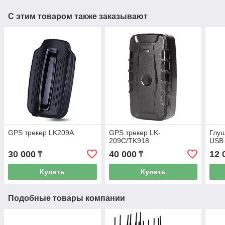
С этим товаром также заказывают
GPS трекер LK209A
GPS трекер LK-
Глуш
209C/TK918
USB
30 000
40 000
12 
₸
₸
Купить
Купить
Подобные товары компании