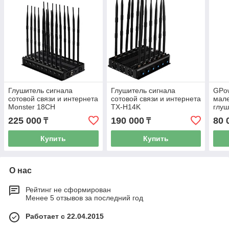
Глушитель сигнала
Глушитель сигнала
GPow
сотовой связи и интернета
сотовой связи и интернета
мал
Monster 18CH
TX-H14K
глуш
сото
225 000
190 000
80 
₸
₸
Купить
Купить
О нас
Рейтинг не сформирован
Менее 5 отзывов за последний год
Работает с 22.04.2015