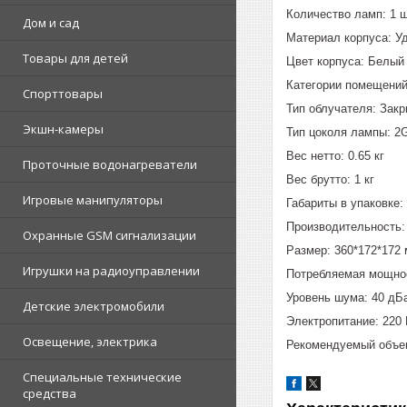
Количество ламп: 1 ш
Дом и сад
Материал корпуса: У
Товары для детей
Цвет корпуса: Белый
Категории помещени
Спорттовары
Тип облучателя: Зак
Экшн-камеры
Тип цоколя лампы: 2
Вес нетто: 0.65 кг
Проточные водонагреватели
Вес брутто: 1 кг
Игровые манипуляторы
Габариты в упаковке:
Производительность: 
Охранные GSM сигнализации
Размер: 360*172*172
Игрушки на радиоуправлении
Потребляемая мощнос
Уровень шума: 40 дБ
Детские электромобили
Электропитание: 220 
Освещение, электрика
Рекомендуемый объем
Специальные технические
средства