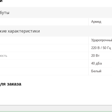
и
буты
Армед
кие характеристики
Ударопрочны
220 В / 50 Гц
ность
20 Вт
40 дБа
Белый
ля заказа