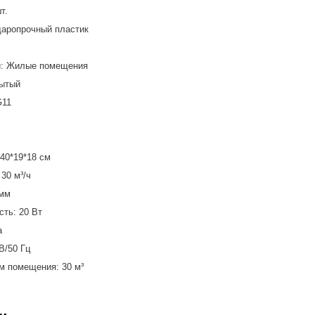
т.
даропрочный пластик
й: Жилые помещения
рытый
G11
 40*19*18 см
30 м³/ч
 мм
ть: 20 Вт
а
В/50 Гц
 помещения: 30 м³