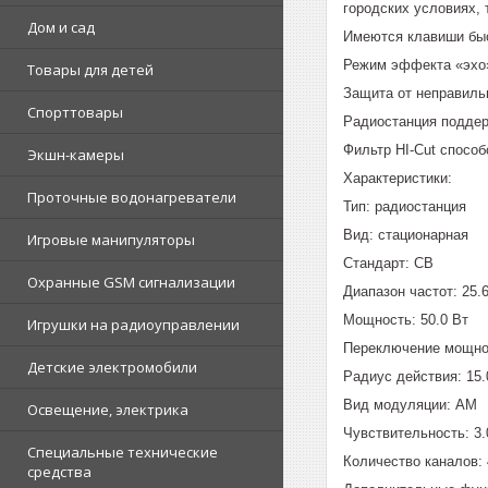
городских условиях, 
Дом и сад
Имеются клавиши быс
Режим эффекта «эхо»
Товары для детей
Защита от неправильн
Спорттовары
Радиостанция поддерж
Фильтр HI-Cut спосо
Экшн-камеры
Характеристики:
Проточные водонагреватели
Тип: радиостанция
Вид: стационарная
Игровые манипуляторы
Стандарт: CB
Охранные GSM сигнализации
Диапазон частот: 25.
Мощность: 50.0 Вт
Игрушки на радиоуправлении
Переключение мощно
Детские электромобили
Радиус действия: 15.
Вид модуляции: AM
Освещение, электрика
Чувствительность: 3.
Специальные технические
Количество каналов:
средства