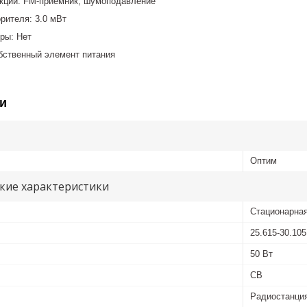
кции: FM-приемник, шумоподавление
рителя: 3.0 мВт
ры: Нет
обственный элемент питания
и
Оптим
кие характеристики
Стационарна
25.615-30.10
50 Вт
CB
Радиостанци