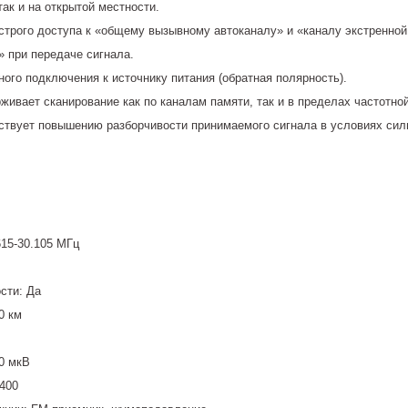
так и на открытой местности.
трого доступа к «общему вызывному автоканалу» и «каналу экстренно
 при передаче сигнала.
ого подключения к источнику питания (обратная полярность).
ивает сканирование как по каналам памяти, так и в пределах частотно
бствует повышению разборчивости принимаемого сигнала в условиях сил
615-30.105 МГц
сти: Да
0 км
0 мкВ
 400