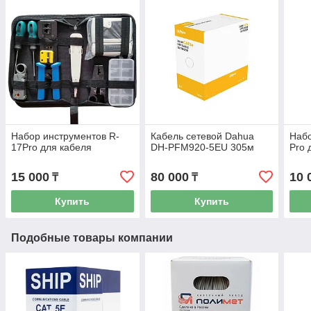
Набор инструментов R-
Кабель сетевой Dahua
Набо
17Pro для кабеля
DH-PFM920-5EU 305м
Pro 
15 000
80 000
10 
₸
₸
Купить
Купить
Подобные товары компании