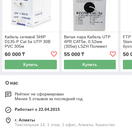
Кабель сетевой SHIP
Витая пара Кабель UTP
FTP 
D135-P Cat.5e UTP 30В
4PR CAT5e, 0.52мм
Stan
PVC 305м
(305м) LSZH Полимет
бухт
(КССПВ-5е 4х2х0,52)
60 000
55 000
50 
₸
₸
Кабель сетевой
Купить
Купить
О нас
Рейтинг не сформирован
Менее 5 отзывов за последний год
Работает с 22.04.2015
г. Алматы
Текстильная 14, 1 этаж, 1 офис, Алматы, Казахстан