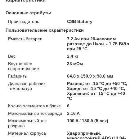
Основные атрибуты
Производитель
CSB Battery
Пользовательские характеристики
Ёмкость батареи
7.2 Aч при 20-часовом
разряде до Uкон. - 1.75 В/Эл
при 25 °С
Вес
2.4 кг
Внутреннее
23 мОм
сопротивление
Габариты
64.8 х 150.9 х 98.6 мм
Диапазон рабочих
Разряд: от -15 °С до +50 °С,
температур
Заряд: от -15 °С до +40 °С,
Хранение: от -15 °С до +40
°С
Кол-во элементов в блоке
6
Максимальный ток заряда
2.16 A
Максимальный ток
100 A / 130 A (5 сек)
разряда
Материал корпуса
Ударопрочный,
износостойкий ABS (UL94-