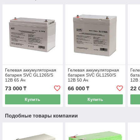
Гелевая аккумуляторная
Гелевая аккумуляторная
Геле
батарея SVC GL1265/S
батарея SVC GL1250/S
бат
12В 65 Ач
12В 50 Ач
12В 
73 000
66 000
22 
₸
₸
Купить
Купить
Подобные товары компании