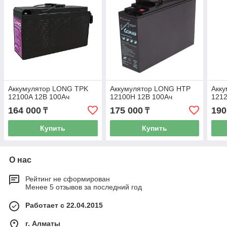
Аккумулятор LONG TPK
Аккумулятор LONG HTP
Акк
12100A 12В 100Ач
12100H 12В 100Ач
1212
164 000
175 000
190
₸
₸
Купить
Купить
О нас
Рейтинг не сформирован
Менее 5 отзывов за последний год
Работает с 22.04.2015
г. Алматы