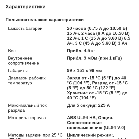
Характеристики
Пользовательские характеристики
Ёмкость батареи
20 часов (0.75 А до 10.50 В)
15 Ач, 2 часа (6 А до 10.50 В)
12 Ач, 1 C (15 А до 9.60 В) 8.5
Ач, 3 C (45 А до 9.60 В) 3 Ач
Вес
Прибл. 4.5 кг
Внутреннее
Прибл. 9 мОм (при 1 кГц)
сопротивление
Габариты
99 х 151 х 98 мм
Диапазон рабочих
Заряд от -15 °С (5 °F) до 40
температур
°С (104 °F), Разряд от -15 °С
(5 °F) до 50 °С (122 °F),
Хранение от -15 °С (5 °F) до
40 °С (104 °F)
Максимальный ток
Для 5 секунд: 225 А
разряда
Материал корпуса
ABS UL94 HB, Опция:
Сопротивление
воспламенению (UL94 V-0)
Методы зарядки при 25 °С
Циклический режим:,