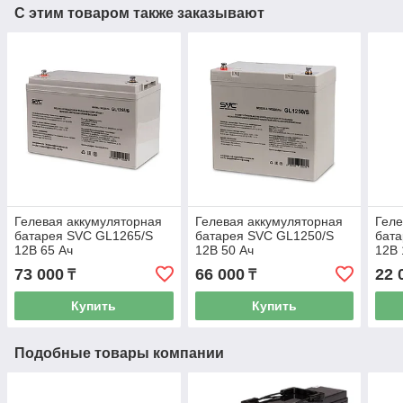
С этим товаром также заказывают
Гелевая аккумуляторная
Гелевая аккумуляторная
Геле
батарея SVC GL1265/S
батарея SVC GL1250/S
бат
12В 65 Ач
12В 50 Ач
12В 
73 000
66 000
22 
₸
₸
Купить
Купить
Подобные товары компании