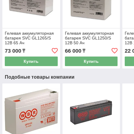
Гелевая аккумуляторная
Гелевая аккумуляторная
Геле
батарея SVC GL1265/S
батарея SVC GL1250/S
бат
12В 65 Ач
12В 50 Ач
12В 
73 000
66 000
22 
₸
₸
Купить
Купить
Подобные товары компании