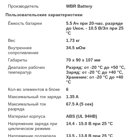
Производитель
WBR Battery
Пользовательские характеристики
Ёмкость батареи
5.5 Aч при 20-час. разряде
до Uкон. - 10.5 В/Эл при 25
°C
Вес
1.73 кг
Внутреннее
34.5 мОм
сопротивление
Габариты
70 х 90 х 107 мм
Диапазон рабочих
Разряд: от -20 °C до +50 °C,
температур
Заряд: от -20 °C до +40 °C,
Хранение: от -20 °C до +40
°C
Кол-во элементов в блоке
6
Максимальный ток заряда
1.35 A
Максимальный ток
67.5 A (5 сек)
разряда
Материал корпуса
ABS (UL 94HB)
Напряжение заряда при
14.4 - 15.0 В при 25 °C
циклическом режиме
Напряжение подзаряда
13.5 - 13.8 В при 25 °C