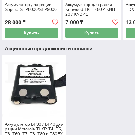
Аккумулятор для рации
Аккумулятор для рации
Акку
Sepura STP8000/STP9000
Kenwood TK – 450 A KNB-
TDX
28 / KNB 41
28 000
7 000
13 
₸
₸
Купить
Купить
Акционные предложения и новинки
Аккумулятор BP38 / BP40 для
рации Motorola TLKR Т4, Т5,
Т6, Т60, Т7, Т8, Т80 и Т80EX