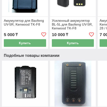
Аккумулятор для Baofeng
Усиленный аккумулятор
Акку
UV-5R, Kenwood TK-F8
BL-5L для Baofeng UV-5R,
Kenw
Kenwood TK-F8
28 /
5 000
10 000
7 0
₸
₸
Купить
Купить
Подобные товары компании